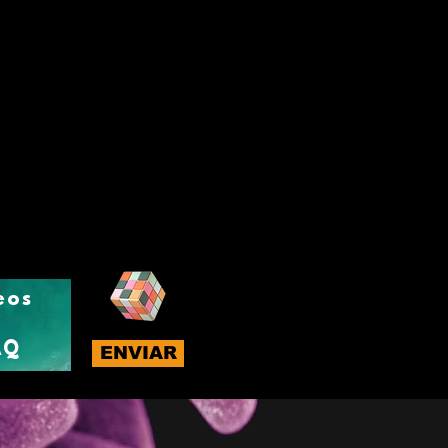
eos
AQ
ENVIAR