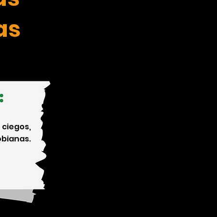
as
 ciegos,
bianas.