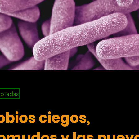
eptadas
obios ciegos,
omudos y las nuev