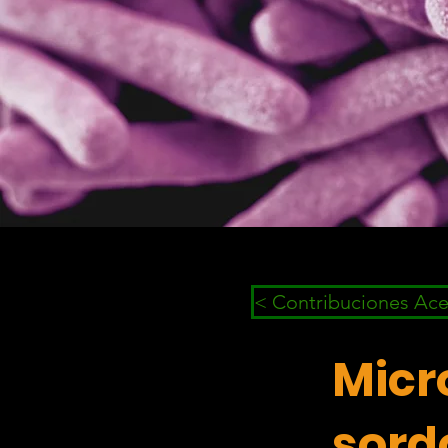
< Contribuciones Ac
Micr
sord