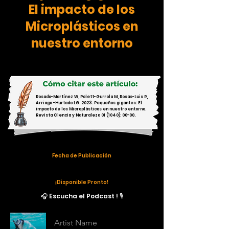
El impacto de los
Microplásticos en
nuestro entorno
Rosado-Martínez W, Polett-Gurrola M, Rosas-Luis R,
Arriaga -Hurtado LG. 2023. Pequeños gigantes: El
impacto de los Microplásticos en nuestro entorno.
Revista Ciencia y Naturaleza 01 (1040): 00-00.
Fecha de Publicación
¡Disponible Pronto!
🎧 Escucha el Podcast ! 🎙️
Artist Name