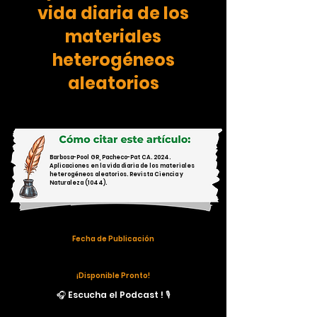
vida diaria de los
materiales
heterogéneos
aleatorios
Barbosa-Pool GR, Pacheco-Pat CA. 2024.
Aplicaciones en la vida diaria de los materiales
heterogéneos aleatorios. Revista Ciencia y
Naturaleza (1044).
Fecha de Publicación
¡Disponible Pronto!
🎧 Escucha el Podcast ! 🎙️