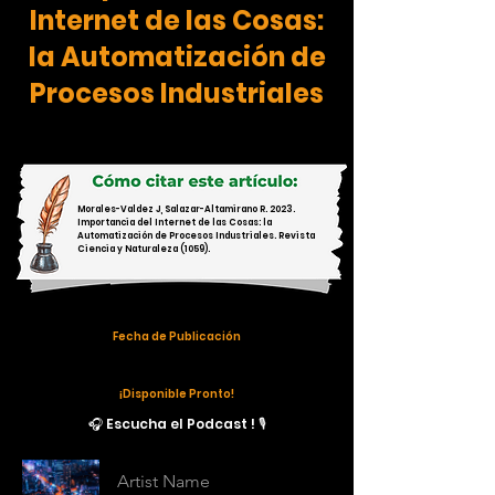
Internet de las Cosas:
la Automatización de
Procesos Industriales
Morales-Valdez J, Salazar-Altamirano R. 2023.
Importancia del Internet de las Cosas: la
Automatización de Procesos Industriales. Revista
Ciencia y Naturaleza (1059).
Fecha de Publicación
¡Disponible Pronto!
🎧 Escucha el Podcast ! 🎙️
Artist Name