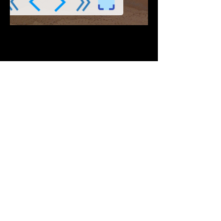
Descargar PDF
Contribuciones Aceptadas
Si Te gusta este
Contenido
¡Síguenos en Redes
Sociales!