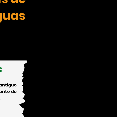
guas
 antiguo
ento de
.