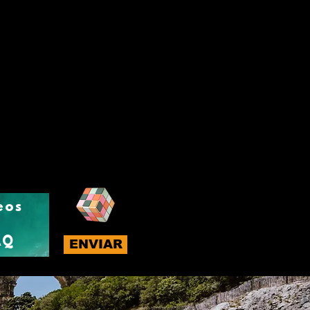
eos
AQ
ENVIAR