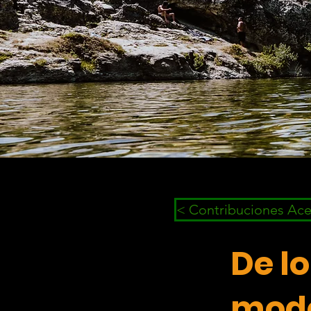
< Contribuciones Ac
De lo
mode