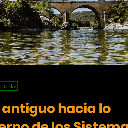
eptadas
 antiguo hacia lo
rno de los Sistema