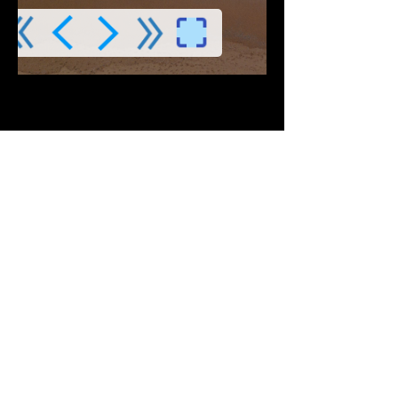
Descargar PDF
Contribuciones Aceptadas
Si Te gusta este
Contenido
¡Síguenos en Redes