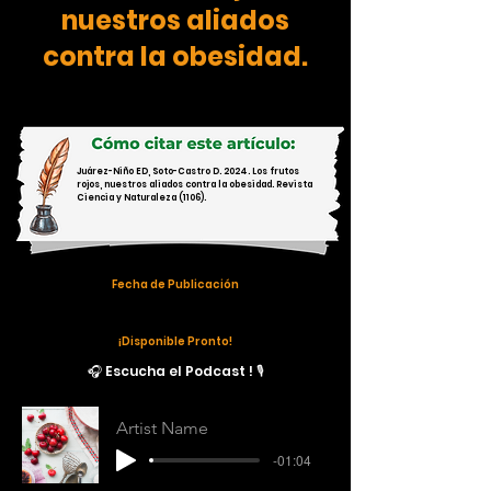
nuestros aliados
contra la obesidad.
Juárez-Niño ED, Soto-Castro D. 2024. Los frutos
rojos, nuestros aliados contra la obesidad. Revista
Ciencia y Naturaleza (1106).
Fecha de Publicación
¡Disponible Pronto!
🎧 Escucha el Podcast ! 🎙️
Artist Name
-01:04