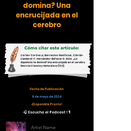
domina? Una
encrucijada en el
cerebro
Cortés-Cortina JJ, Barrientos-Bonilla AA, Cibrián-
Llanderal IT, Hernández-Baltazar D. 2024. ¿La
dopamina te domina? Una encrucijada en el cerebro.
Revista Ciencia y Naturaleza (1112).
Fecha de Publicación
6 de mayo de 2024
¡Disponible Pronto!
🎧 Escucha el Podcast ! 🎙️
Artist Name