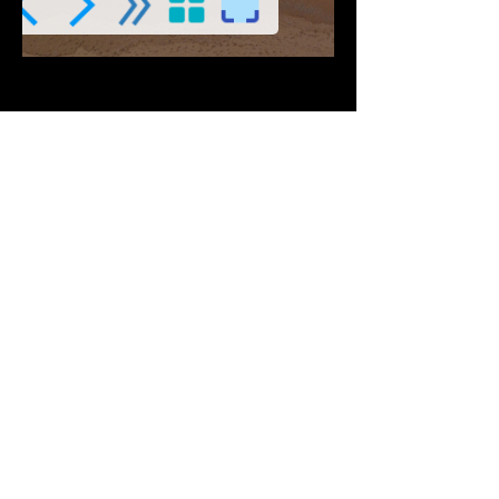
Descargar PDF
Contribuciones Aceptadas
Si Te gusta este
Contenido
¡Síguenos en Redes
Sociales!