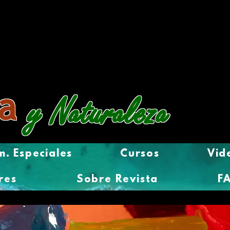
a
y Naturaleza
. Especiales
Cursos
Vid
res
Sobre Revista
F