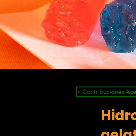
< Contribuciones Ac
Hidro
gela