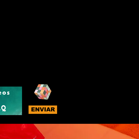
eos
AQ
ENVIAR