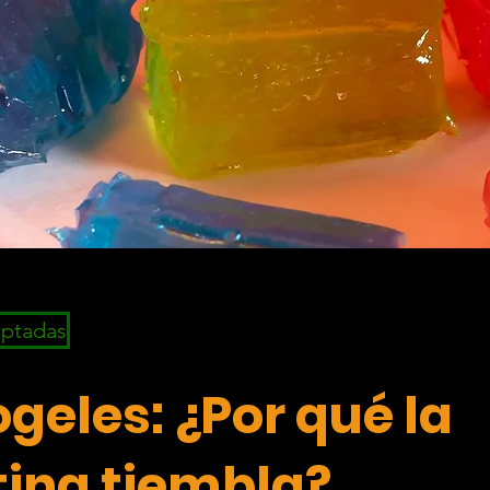
eptadas
geles: ¿Por qué la
tina tiembla?