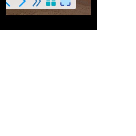
Descargar PDF
Contribuciones Aceptadas
Si Te gusta este
Contenido
¡Síguenos en Redes
Sociales!