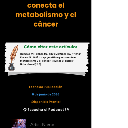
conecta el
metabolismo y el
cáncer
Campos-Villalobos MA, Silva Martínez GA, Tristán
Flores FE. 2026. La epigenética que conecta el
metabolismo y el cáncer. Revista Ciencia y
Naturaleza (1210)
Fecha de Publicación
6 de junio de 2026
¡Disponible Pronto!
🎧 Escucha el Podcast ! 🎙️
Artist Name