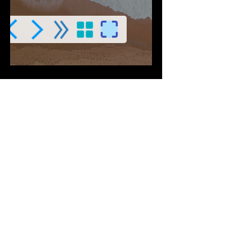
Descargar PDF
Contribuciones Aceptadas
Si Te gusta este
Contenido
¡Síguenos en Redes