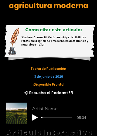
agricultura moderna
Sánchez-Chávez DI, Velázquez-López N. 2026. Los
robots en la agricultura moderna. Revista Ciencia y
Naturaleza (1232)
Fecha de Publicación
3 de junio de 2026
¡Disponible Pronto!
🎧 Escucha el Podcast ! 🎙️
Artist Name
-05:34
Articulo Interactivo
Articulo Interactivo