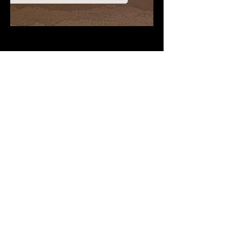
Descargar PDF
Contribuciones Aceptadas
Si Te gusta este
Contenido
¡Síguenos en Redes
Sociales!