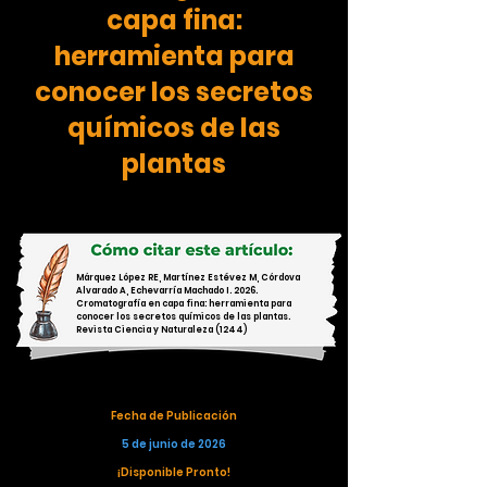
capa fina:
herramienta para
conocer los secretos
químicos de las
plantas
Márquez López RE, Martínez Estévez M, Córdova
Alvarado A, Echevarría Machado I. 2026.
Cromatografía en capa fina: herramienta para
conocer los secretos químicos de las plantas.
Revista Ciencia y Naturaleza (1244)
Fecha de Publicación
5 de junio de 2026
¡Disponible Pronto!