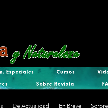
a
y Naturaleza
. Especiales
Cursos
Vid
res
Sobre Revista
F
os
De Actualidad
En Breve
Sorpr