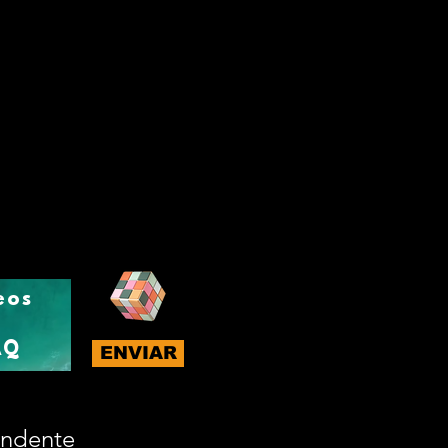
eos
AQ
ENVIAR
endente