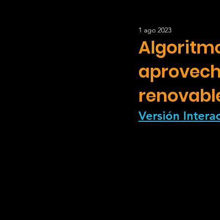
1 ago 2023
Trayectoria
Experi
Algoritmo
aprovech
renovabl
Versión Interac