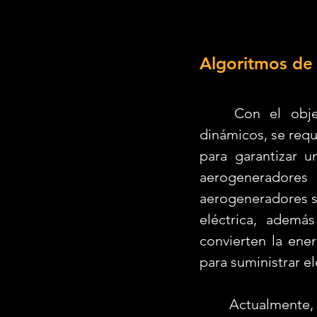
Algoritmos de
	Con el objetivo de maximizar la eficiencia y rendimiento de sistemas 
dinámicos, se requ
para garantizar u
aerogeneradore
aerogeneradores so
eléctrica, ademá
convierten la energ
para suministrar e
	Actualmente, el desarrollo de algoritmos de control es diverso (ver Figura 1), 