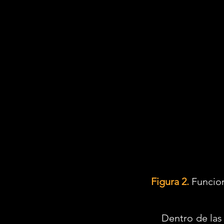
Figura 2.
 Funcion
	Dentro de las etapas principales de la conversión de energía en convertidores 