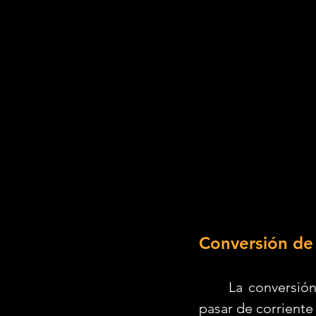
Conversión de 
	La conversión  de energía  eléctrica  es  un  proceso  con  el cual se puede 
pasar de corriente 