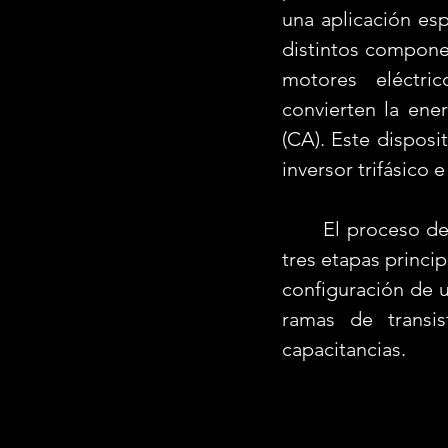
una aplicación esp
distintos compone
motores eléctric
convierten la ener
(CA). Este disposi
inversor trifásico e
	El proceso de conversión por medio de inversores trifásicos, está dividido en 
tres etapas princip
configuración de u
ramas de transis
capacitancias.