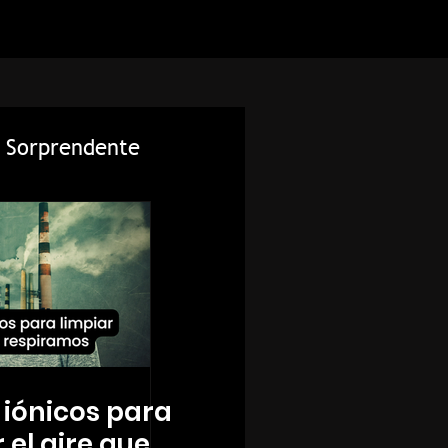
Sorprendente
encia Interesante
 iónicos para
 el aire que