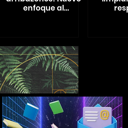
enfoque al
res
aprovechamiento
del sargazo
Ciencia Interesante:
Fractales