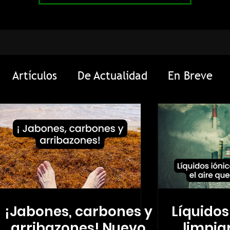
Artículos
De Actualidad
En Breve
a
Experiencias
Mini-Exploradores
Ci
¡Jabones, carbones y
Líquidos
arribazones! Nuevo
limpiar