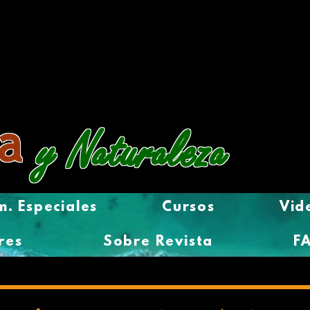
a
y Naturaleza
. Especiales
Cursos
Vid
res
Sobre Revista
F