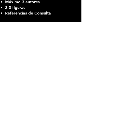
Máximo 3 autores
2-3 figuras
Referencias de Consulta
Ciencia Interesante
La sección está pensada para
profesores y estudiantes que deseen
compartir experiencias en su proceso
de enseñanza y formación
académica y profesional. Algunos